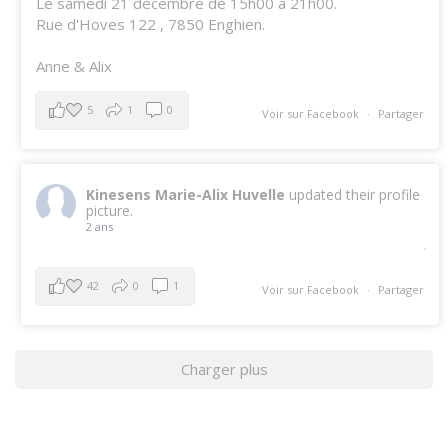
Le samedi 21 décembre de 15h00 à 21h00.
Rue d'Hoves 122 , 7850 Enghien.
Anne & Alix
5
1
0
Voir sur Facebook
·
Partager
Kinesens Marie-Alix Huvelle
updated their profile
picture.
2 ans
42
0
1
Voir sur Facebook
·
Partager
Charger plus