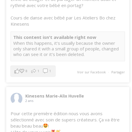
rythmé avec votre bébé en portag?
Cours de danse avec bébé par Les Ateliers Bo chez
Kinesens
This content isn't available right now
When this happens, it's usually because the owner
only shared it with a small group of people, changed
who can see it or it's been deleted.
8
1
1
Voir sur Facebook
·
Partager
Kinesens Marie-Alix Huvelle
2 ans
Pour cette première édition nous vous avons
sélectionné avec soin de supers créateurs. Ça va être
beau beau beau
!
Hâte de vous y voir
.