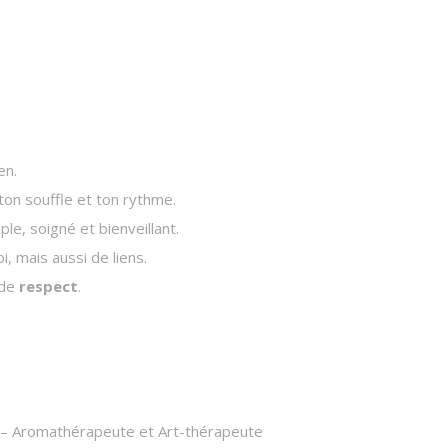
en.
ton souffle et ton rythme.
e, soigné et bienveillant.
i, mais aussi de liens.
 de
respect
.
 – Aromathérapeute et Art-thérapeute