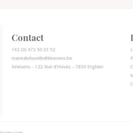
Contact
+32 (0) 472 50 33 52
L
mariealixhuvelle@kinesens.be
P
Kinesens –
122 Rue d’Hoves – 7850 Enghien
M
C
 Options
ètres de confidentialité, en garantissant la conformité avec le