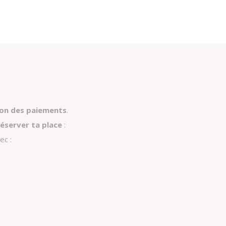
ion des paiements
.
éserver ta place
:
ec :