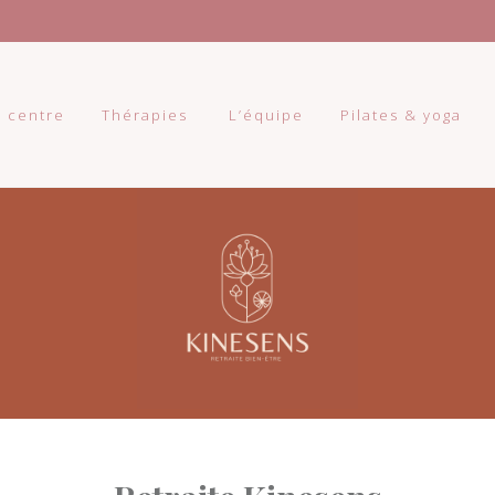
 centre
Thérapies
L’équipe
Pilates & yoga