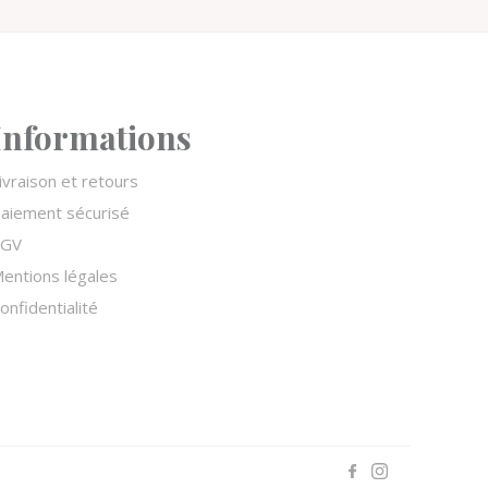
Informations
ivraison et retours
aiement sécurisé
CGV
entions légales
onfidentialité
s réglementations. Personnalisez vos préférences pour contrôler 