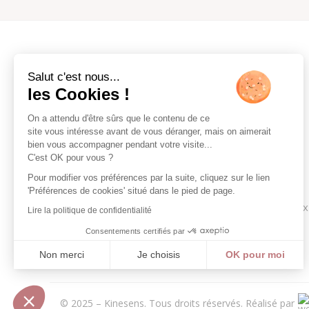
Salut c'est nous...
les Cookies !
On a attendu d'être sûrs que le contenu de ce
site vous intéresse avant de vous déranger, mais on aimerait
bien vous accompagner pendant votre visite...
C'est OK pour vous ?
Pour modifier vos préférences par la suite, cliquez sur le lien
Centre de kinésithérapie, de santé et de bien-être,
'Préférences de cookies' situé dans le pied de page.
principalement dédié aux femmes, aux bébés et aux
Lire la politique de confidentialité
enfants, tout en restant ouvert à tous.
Consentements certifiés par
Non merci
Je choisis
OK pour moi
Axeptio consent
Plateforme de Gestion du Consentement : Personnalisez vos
Notre plateforme vous permet d'adapter et de gérer vos param
© 2025 – Kinesens. Tous droits réservés.
Réalisé par